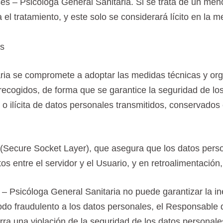
ses – Psicóloga General Sanitaria. Si se trata de un men
 el tratamiento, y este solo se considerará lícito en la
es
ria se compromete a adoptar las medidas técnicas y orga
ecogidos, de forma que se garantice la seguridad de los 
l o ilícita de datos personales transmitidos, conservados
 (Secure Socket Layer), que asegura que los datos pers
tos entre el servidor y el Usuario, y en retroalimentación
– Psicóloga General Sanitaria no puede garantizar la ine
odo fraudulento a los datos personales, el Responsable
urra una violación de la seguridad de los datos personal