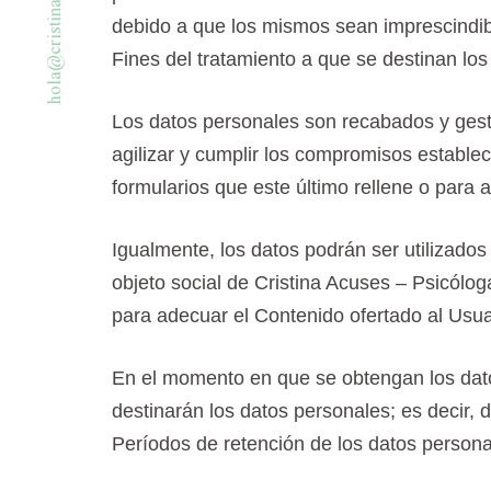
a
n
debido a que los mismos sean imprescindibl
i
t
s
i
r
c
Fines del tratamiento a que se destinan lo
@
a
l
o
h
Los datos personales son recabados y gestio
agilizar y cumplir los compromisos establec
formularios que este último rellene o para a
Igualmente, los datos podrán ser utilizados 
objeto social de Cristina Acuses – Psicólo
para adecuar el Contenido ofertado al Usua
En el momento en que se obtengan los datos
destinarán los datos personales; es decir, 
Períodos de retención de los datos person