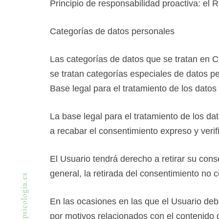
Principio de responsabilidad proactiva: el
Categorías de datos personales
Las categorías de datos que se tratan en C
se tratan categorías especiales de datos pe
Base legal para el tratamiento de los datos
La base legal para el tratamiento de los d
a recabar el consentimiento expreso y verif
El Usuario tendrá derecho a retirar su cons
general, la retirada del consentimiento no 
s
e
.
a
i
g
o
En las ocasiones en las que el Usuario deba 
l
o
c
i
s
por motivos relacionados con el contenido 
p